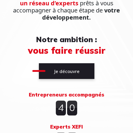
un réseau d’experts
prêts à vous
accompagner à chaque étape de
votre
développement.
Notre ambition :
vous faire réussir
Je découvre
Entrepreneurs accompagnés
4
0
4
0
5
1
Experts XEFI